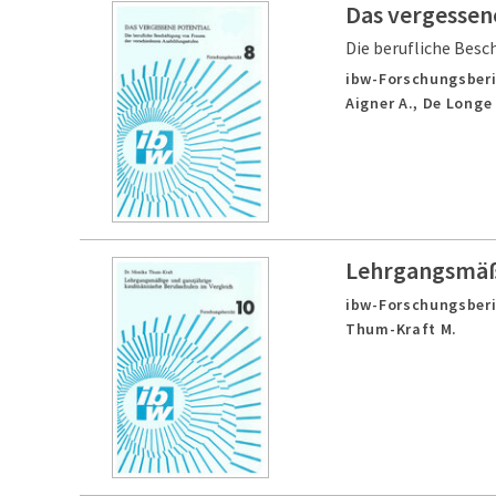
Das vergessen
Die berufliche Besc
ibw-Forschungsberi
Aigner A., De Longe 
Lehrgangsmäßi
ibw-Forschungsberi
Thum-Kraft M.