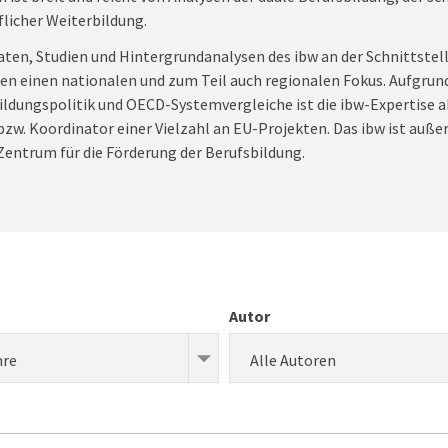
flicher Weiterbildung.
aten, Studien und Hintergrundanalysen des ibw an der Schnittstell
ben einen nationalen und zum Teil auch regionalen Fokus. Aufgrun
ldungspolitik und OECD-Systemvergleiche ist die ibw-Expertise a
 bzw. Koordinator einer Vielzahl an EU-Projekten. Das ibw ist auß
entrum für die Förderung der Berufsbildung.
Autor
hre
Alle Autoren