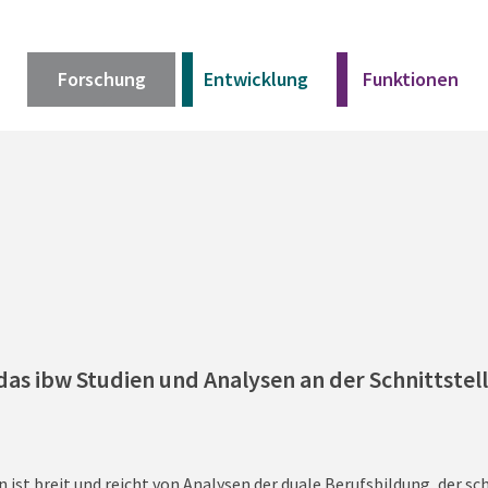
Forschung
Entwicklung
Funktionen
Kurz erklärt
Unser Angebot
Materialien
das ibw Studien und Analysen an der Schnittstell
Kurz erklärt
Unser Angebot
Materialien
st breit und reicht von Analysen der duale Berufsbildung, der sch