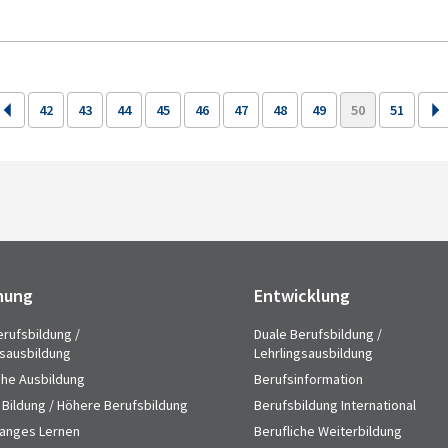
42
43
44
45
46
47
48
49
50
51
hung
Entwicklung
erufsbildung /
Duale Berufsbildung /
gsausbildung
Lehrlingsausbildung
che Ausbildung
Berufsinformation
 Bildung / Höhere Berufsbildung
Berufsbildung International
anges Lernen
Berufliche Weiterbildung