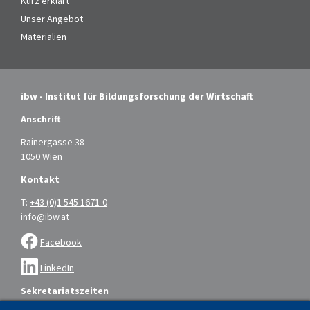
Kurz erklärt
Unser Angebot
Materialien
ibw - Institut für Bildungsforschung der Wirtschaft
Anschrift
Rainergasse 38
1050 Wien
Kontakt
T:
+43 (0)1 545 1671-0
info@ibw.at
Facebook
LinkedIn
Sekretariatszeiten