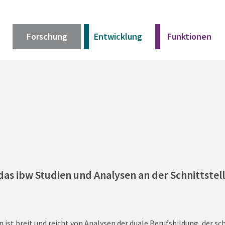
Forschung
Entwicklung
Funktionen
Kurz erklärt
Unser Angebot
Materialien
das ibw Studien und Analysen an der Schnittstell
Kurz erklärt
Unser Angebot
Materialien
st breit und reicht von Analysen der duale Berufsbildung, der sch