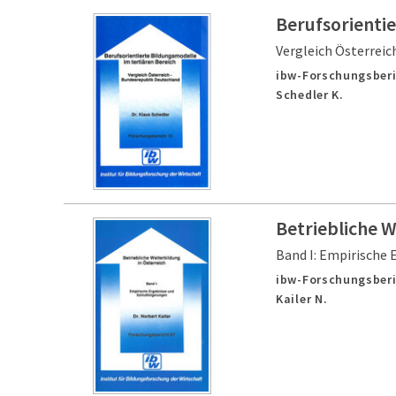
Berufsorientie
Vergleich Österreic
ibw-Forschungsberi
Schedler K.
Betriebliche W
Band I: Empirische
ibw-Forschungsberi
Kailer N.