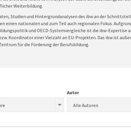
flicher Weiterbildung.
aten, Studien und Hintergrundanalysen des ibw an der Schnittstell
ben einen nationalen und zum Teil auch regionalen Fokus. Aufgrun
ldungspolitik und OECD-Systemvergleiche ist die ibw-Expertise a
 bzw. Koordinator einer Vielzahl an EU-Projekten. Das ibw ist auß
entrum für die Förderung der Berufsbildung.
Autor
hre
Alle Autoren