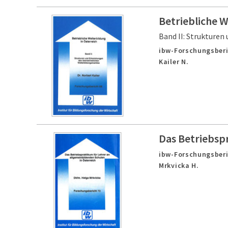
Betriebliche W
Band II: Strukture
ibw-Forschungsberi
Kailer N.
Das Betriebsp
ibw-Forschungsberi
Mrkvicka H.