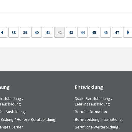
38
39
40
41
42
43
44
45
46
47
hung
Entwicklung
erufsbildung /
Duale Berufsbildung /
gsausbildung
Lehrlingsausbildung
che Ausbildung
Berufsinformation
 Bildung / Höhere Berufsbildung
Berufsbildung International
anges Lernen
Berufliche Weiterbildung