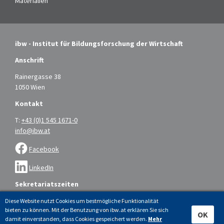
Materialien
ibw - Institut für Bildungsforschung der Wirtschaft
Anschrift
Rainergasse 38
1050 Wien
Kontakt
T:
+43 (0)1 545 1671-0
info@ibw.at
Facebook
LinkedIn
Sekretariatszeiten
Montag bis Donnerstag: 9.00 – 16.00 Uhr
Diese Website nutzt Cookies um bestmögliche Funktionalität
bieten zu können. Mit der Benutzung von ibw.at erklären Sie sich
Freitag: 9.00 – 14.00 Uhr
OK
damit einverstanden, dass Cookies gespeichert werden.
Mehr