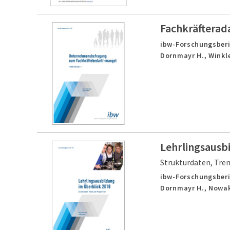
Fachkräfterad
ibw-Forschungsberic
Dornmayr H., Winkle
Lehrlingsausb
Strukturdaten, Tre
ibw-Forschungsberi
Dornmayr H., Nowak