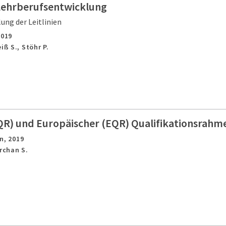
 Lehrberufsentwicklung
ung der Leitlinien
2019
iß S., Stöhr P.
QR) und Europäischer (EQR) Qualifikationsrahm
n,
2019
Archan S.