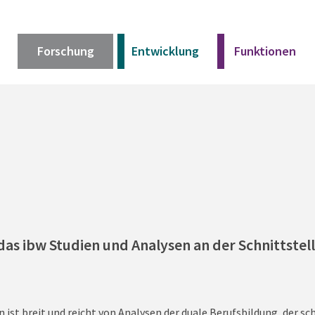
Forschung
Entwicklung
Funktionen
Kurz erklärt
Unser Angebot
Materialien
das ibw Studien und Analysen an der Schnittstell
Kurz erklärt
Unser Angebot
Materialien
st breit und reicht von Analysen der duale Berufsbildung, der sch