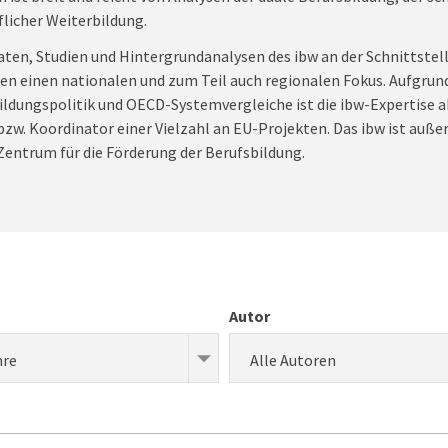
flicher Weiterbildung.
aten, Studien und Hintergrundanalysen des ibw an der Schnittstell
ben einen nationalen und zum Teil auch regionalen Fokus. Aufgrun
ldungspolitik und OECD-Systemvergleiche ist die ibw-Expertise a
 bzw. Koordinator einer Vielzahl an EU-Projekten. Das ibw ist auß
entrum für die Förderung der Berufsbildung.
Autor
hre
Alle Autoren