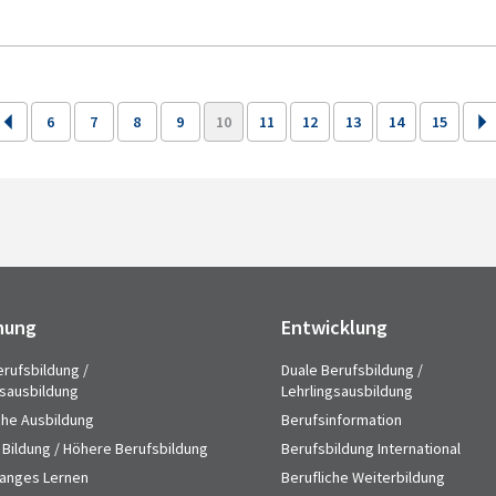
6
7
8
9
10
11
12
13
14
15
hung
Entwicklung
erufsbildung /
Duale Berufsbildung /
gsausbildung
Lehrlingsausbildung
che Ausbildung
Berufsinformation
 Bildung / Höhere Berufsbildung
Berufsbildung International
anges Lernen
Berufliche Weiterbildung