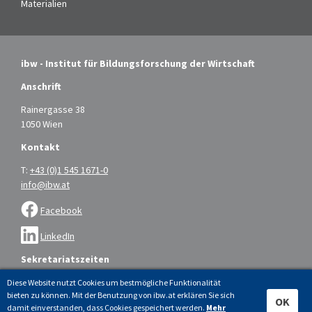
Materialien
ibw - Institut für Bildungsforschung der Wirtschaft
Anschrift
Rainergasse 38
1050 Wien
Kontakt
T:
+43 (0)1 545 1671-0
info@ibw.at
Facebook
LinkedIn
Sekretariatszeiten
Montag bis Donnerstag: 9.00 – 16.00 Uhr
Diese Website nutzt Cookies um bestmögliche Funktionalität
bieten zu können. Mit der Benutzung von ibw.at erklären Sie sich
Freitag: 9.00 – 14.00 Uhr
OK
damit einverstanden, dass Cookies gespeichert werden.
Mehr