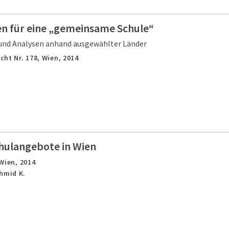
en für eine „gemeinsame Schule“
 und Analysen anhand ausgewählter Länder
cht Nr. 178,
Wien,
2014
hulangebote in Wien
Wien,
2014
chmid K.