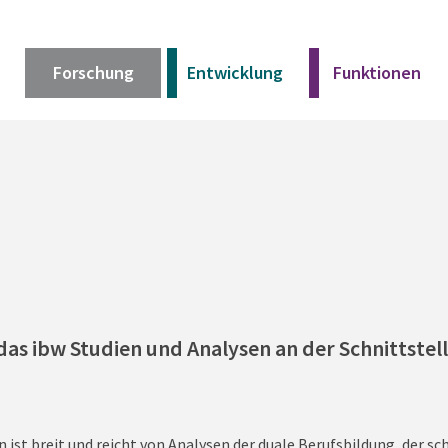
Forschung
Entwicklung
Funktionen
Kurz erklärt
Unser Angebot
Materialien
das ibw Studien und Analysen an der Schnittstell
Kurz erklärt
Unser Angebot
Materialien
st breit und reicht von Analysen der duale Berufsbildung, der sch