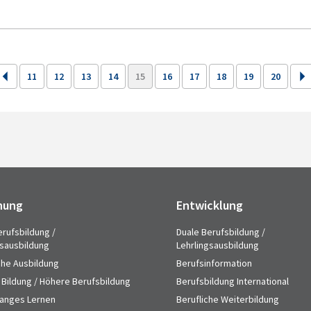
11
12
13
14
15
16
17
18
19
20
hung
Entwicklung
erufsbildung /
Duale Berufsbildung /
gsausbildung
Lehrlingsausbildung
che Ausbildung
Berufsinformation
 Bildung / Höhere Berufsbildung
Berufsbildung International
anges Lernen
Berufliche Weiterbildung