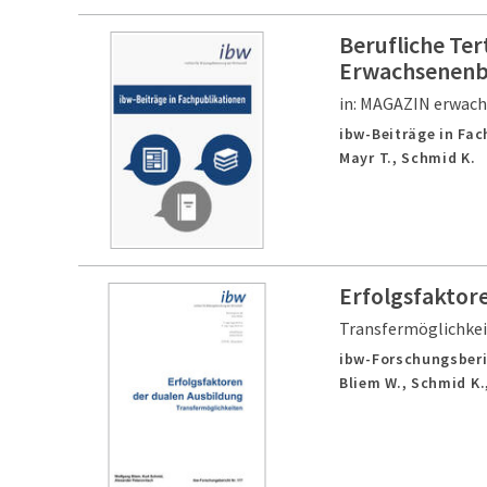
Berufliche Ter
Erwachsenenb
in: MAGAZIN erwach
ibw-Beiträge in Fa
Mayr T., Schmid K.
Erfolgsfaktor
Transfermöglichke
ibw-Forschungsberi
Bliem W., Schmid K.