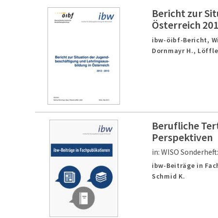
Bericht zur Si
Österreich 20
ibw-öibf-Bericht,
W
Dornmayr H., Löffle
Berufliche Ter
Perspektiven
in: WISO Sonderheft
ibw-Beiträge in Fa
Schmid K.