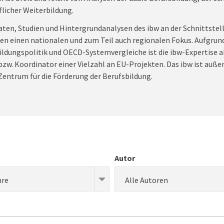
flicher Weiterbildung.
aten, Studien und Hintergrundanalysen des ibw an der Schnittstell
ben einen nationalen und zum Teil auch regionalen Fokus. Aufgrun
ldungspolitik und OECD-Systemvergleiche ist die ibw-Expertise a
 bzw. Koordinator einer Vielzahl an EU-Projekten. Das ibw ist auß
entrum für die Förderung der Berufsbildung.
Autor
hre
Alle Autoren