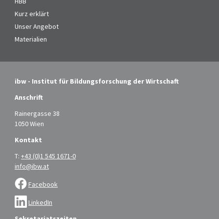
HBB
Kurz erklärt
Unser Angebot
Materialien
ibw - Institut für Bildungsforschung der Wirtschaft
Anschrift
Rainergasse 38
1050 Wien
Kontakt
T:
+43 (0)1 545 1671-0
info@ibw.at
Facebook
LinkedIn
Sekretariatszeiten