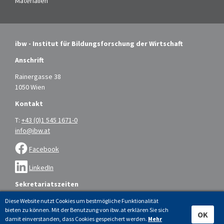
Materialien
ibw - Institut für Bildungsforschung der Wirtschaft
Anschrift
Rainergasse 38
1050 Wien
Kontakt
T:
+43 (0)1 545 1671-0
info@ibw.at
Facebook
LinkedIn
Sekretariatszeiten
Montag bis Donnerstag: 9.00 – 16.00 Uhr
Diese Website nutzt Cookies um bestmögliche Funktionalität
bieten zu können. Mit der Benutzung von ibw.at erklären Sie sich
Freitag: 9.00 – 14.00 Uhr
OK
damit einverstanden, dass Cookies gespeichert werden.
Mehr