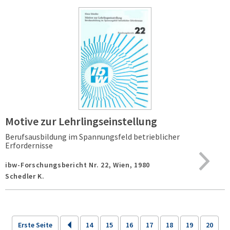
Motive zur Lehrlingseinstellung
Berufsausbildung im Spannungsfeld betrieblicher
Erfordernisse
ibw-Forschungsbericht Nr. 22,
Wien,
1980
Schedler K.
Erste Seite
14
15
16
17
18
19
20