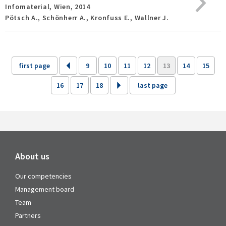
Infomaterial,
Wien,
2014
Pötsch A., Schönherr A., Kronfuss E., Wallner J.
first page
9
10
11
12
13
14
15
16
17
18
last page
About us
Our competencies
Management board
Team
Partners