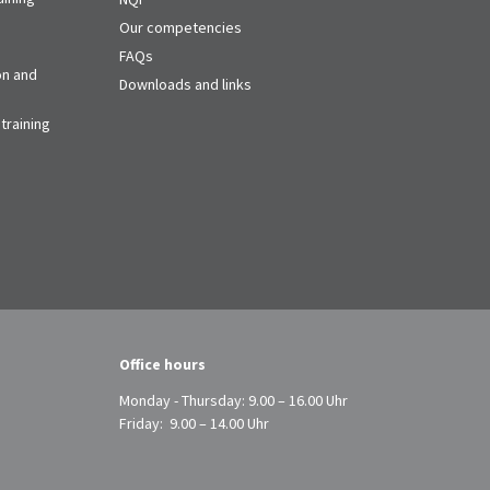
Our competencies
FAQs
on and
Downloads and links
training
Office hours
Monday - Thursday: 9.00 – 16.00 Uhr
Friday: 9.00 – 14.00 Uhr