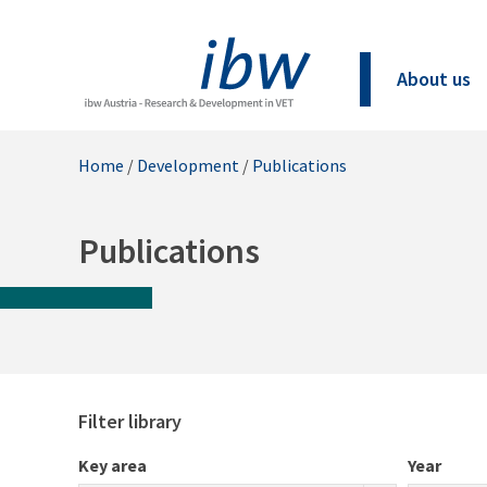
About us
Home
/
Development
/
Publications
Publications
Filter library
Key area
Year