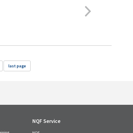
last page
NQF Service
aining
NQF