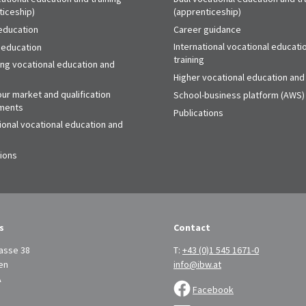
ticeship)
(apprenticeship)
education
Career guidance
International vocational educati
 education
training
ing vocational education and
Higher vocational education and 
ur market and qualification
School-business platform (AWS)
ments
Publications
ional vocational education and
tions
s
Contact
asse 38
T:
+43 (0)1 545 1671-0
en
info@ibw.at
A
Facebook