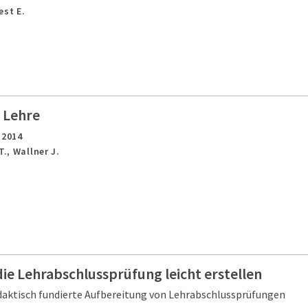
est E.
r Lehre
,
2014
T., Wallner J.
ie Lehrabschlussprüfung leicht erstellen
idaktisch fundierte Aufbereitung von Lehrabschlussprüfungen