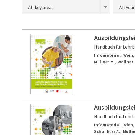
All key areas
All year
Ausbildungsle
Handbuch für Lehrb
Infomaterial,
Wien
Müllner M., Wallner 
Ausbildungsle
Handbuch für Lehrb
Infomaterial,
Wien
Schönherr A., Müllne