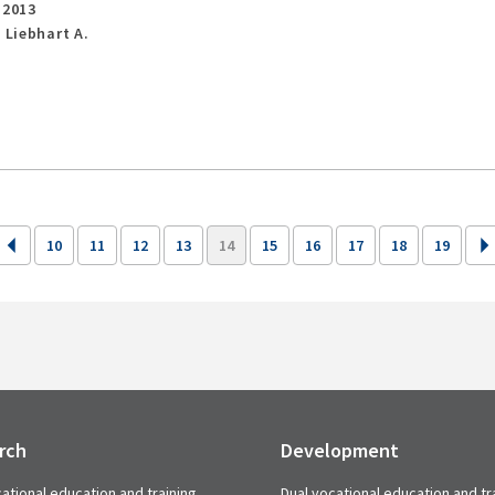
,
2013
 Liebhart A.
10
11
12
13
14
15
16
17
18
19
rch
Development
ational education and training
Dual vocational education and tr