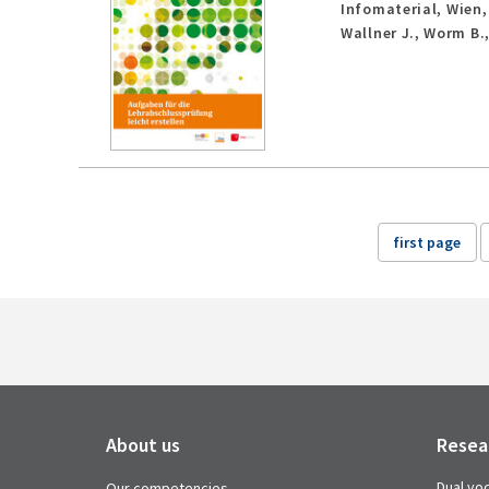
Infomaterial,
Wien
Wallner J., Worm B.,
first page
About us
Resea
Dual voc
Our competencies