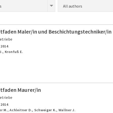
s
All authors
itfaden Maler/in und Beschichtungstechniker/in
etriebe
,
2014
J., Kronfuß E.
itfaden Maurer/in
etriebe
,
2014
r M., Achleitner D., Schweiger K., Wallner J.