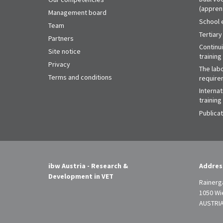
(appren
Management board
School 
Team
Tertiary
Partners
Continu
Site notice
training
Privacy
The labo
Terms and conditions
require
Internat
training
Publica
ibw Austria - Research &
Addres
Development in VET
Rainerg
1050 Wi
AUSTRI