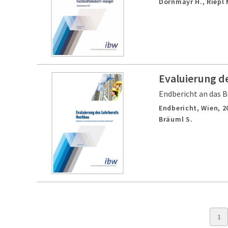
Dornmayr H., Riepl 
Evaluierung d
Endbericht an das B
Endbericht,
Wien,
2
Bräuml S.
1