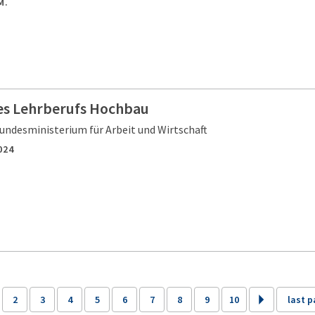
M.
es Lehrberufs Hochbau
undesministerium für Arbeit und Wirtschaft
024
2
3
4
5
6
7
8
9
10
last 