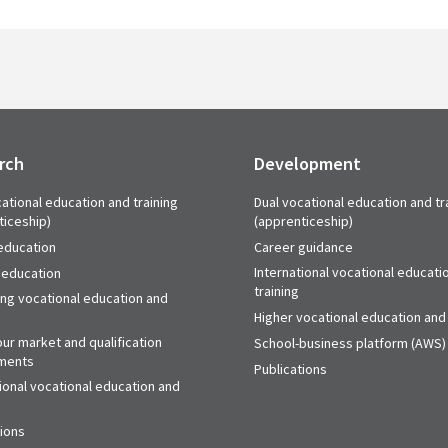
rch
Development
ational education and training
Dual vocational education and tr
ticeship)
(apprenticeship)
education
Career guidance
International vocational educati
 education
training
ing vocational education and
Higher vocational education and 
ur market and qualification
School-business platform (AWS)
ments
Publications
ional vocational education and
tions