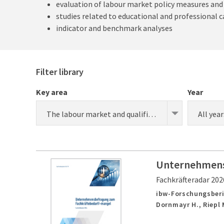
evaluation of labour market policy measures an
studies related to educational and professional c
indicator and benchmark analyses
Filter library
Key area
Year
The labour market and qualification requirements
All year
Unternehmens
Fachkräfteradar 202
ibw-Forschungsber
Dornmayr H., Riepl 