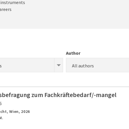
d instruments
areers
Author
s
All authors
befragung zum Fachkräftebedarf/-mangel
6
icht,
Wien,
2026
M.