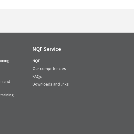
NQF Service
aining
NQF
Our competencies
FAQs
on and
Downloads and links
training