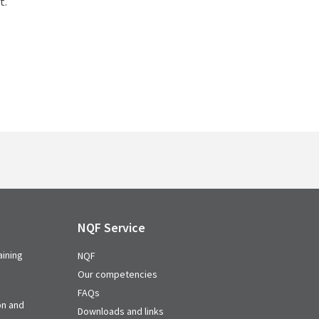
t.
NQF Service
aining
NQF
Our competencies
FAQs
on and
Downloads and links