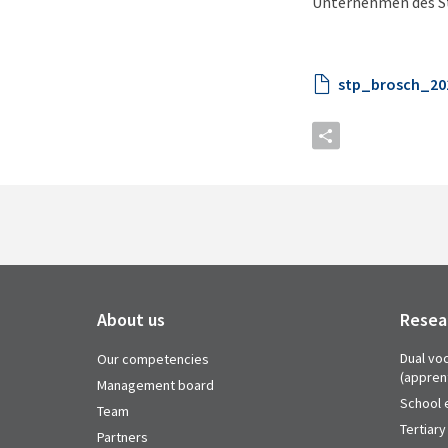
Unternehmen des Sta
stp_brosch_201
About us
Resea
Dual voc
Our competencies
(appren
Management board
School 
Team
Tertiary
Partners