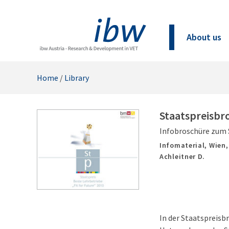
About us
Home
/
Library
Staatspreisbro
Infobroschüre zum 
Infomaterial,
Wien
Achleitner D.
In der Staatspreisb