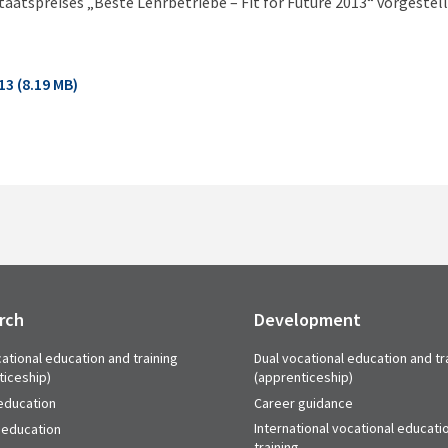
atspreises „Beste Lehrbetriebe – Fit for Future 2013“ vorgestell
3 (8.19 MB)
rch
Development
ational education and training
Dual vocational education and tr
ticeship)
(apprenticeship)
education
Career guidance
International vocational educati
 education
training