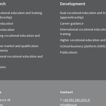
rch
Development
ational education and training
Dual vocational education and tr
ticeship)
(apprenticeship)
education
Career guidance
International vocational educati
 education
training
ing vocational education and
Higher vocational education and 
ur market and qualification
School-business platform (AWS)
ments
Publications
ional vocational education and
tions
s
Contact
asse 38
T:
+43 (0)1 545 1671-0
en
info@ibw.at