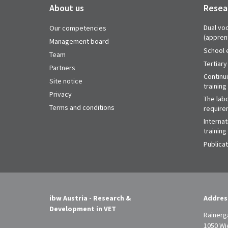
About us
Resea
Dual voc
Our competencies
(appren
Management board
School 
Team
Tertiary
Partners
Continu
Site notice
training
Privacy
The labo
Terms and conditions
require
Internat
training
Publica
ibw Austria - Research &
Addres
Development in VET
Rainerg
1050 Wi