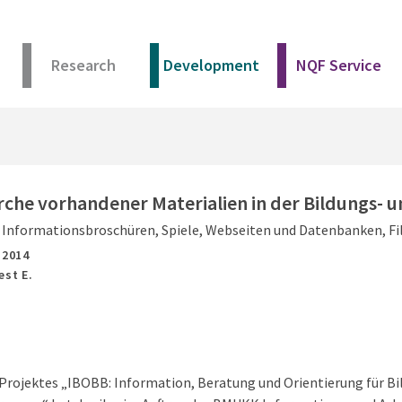
Research
Development
NQF Service
rche vorhandener Materialien in der Bildungs- 
, Informationsbroschüren, Spiele, Webseiten und Datenbanken, Fi
,
2014
est E.
rojektes „IBOBB: Information, Beratung und Orientierung für Bi