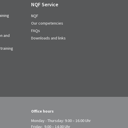
NQF Service
aining
NQF
Our competencies
FAQs
on and
Downloads and links
training
Office hours
Monday - Thursday: 9.00 – 16.00 Uhr
Friday: 9.00 – 14.00 Uhr