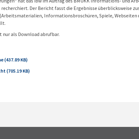
rungen“ hat das ibw im Auftrag des BMUKK Informations- und Arbe
recherchiert. Der Bericht fasst die Ergebnisse überblicksweise z
 (Arbeitsmaterialien, Informationsbroschüren, Spiele, Webseiten
lt.
st nur als Download abrufbar.
e (437.89 KB)
ht (705.19 KB)