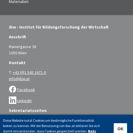
Materialien
ibw - Institut für Bildungsforschung der Wirtschaft
Anschrift
Rainergasse 38
1050 Wien
Kontakt
T:
+43 (0)1 545 1671-0
info@ibw.at
Facebook
LinkedIn
Sekretariatszeiten
Montag bis Donnerstag: 9.00 – 16.00 Uhr
Diese Website nutzt Cookies um bestmögliche Funktionalität
bieten zu können. Mit der Benutzung von ibw.at erklären Sie sich
Freitag: 9.00 – 14.00 Uhr
OK
damit einverstanden, dass Cookies gespeichert werden.
Mehr