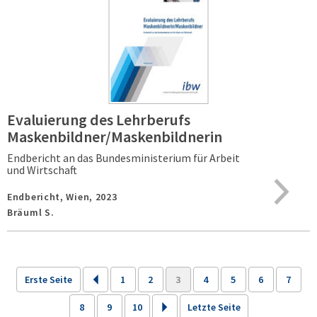
Evaluierung des Lehrberufs
Maskenbildner/Maskenbildnerin
Endbericht an das Bundesministerium für Arbeit
und Wirtschaft
Endbericht,
Wien,
2023
Bräuml S.
Erste Seite
1
2
3
4
5
6
7
8
9
10
Letzte Seite