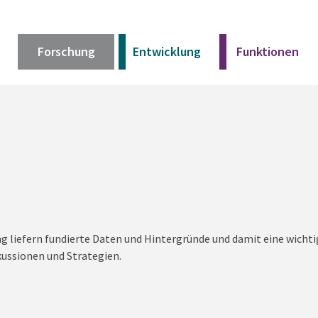
Forschung
Entwicklung
Funktionen
Kurz erklärt
Unser Angebot
Materialien
g liefern fundierte Daten und Hintergründe und damit eine wichtig
Kurz erklärt
kussionen und Strategien.
Unser Angebot
Materialien