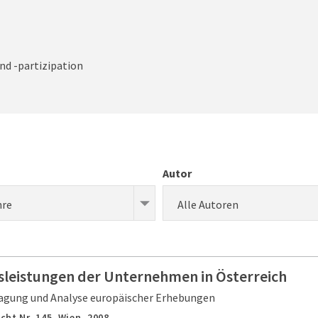
nd -partizipation
Autor
hre
Alle Autoren
gsleistungen der Unternehmen in Österreich
gung und Analyse europäischer Erhebungen
cht Nr. 145,
Wien,
2008