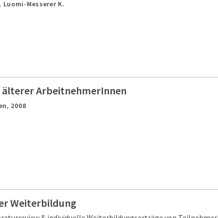
, Luomi-Messerer K.
 älterer ArbeitnehmerInnen
en,
2008
er Weiterbildung
eraturreview & individuelle Weiterbildungserträge von Teilnehme