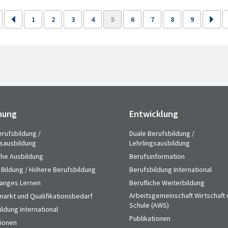
1
2
3
4
5
6
7
8
9
hung
Entwicklung
erufsbildung /
Duale Berufsbildung /
gsausbildung
Lehrlingsausbildung
che Ausbildung
Berufsinformation
 Bildung / Höhere Berufsbildung
Berufsbildung International
anges Lernen
Berufliche Weiterbildung
Arbeitsgemeinschaft Wirtschaft
markt und Qualifikationsbedarf
Schule (AWS)
ldung International
Publikationen
tionen