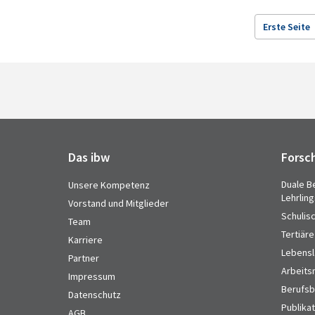
Erste Seite
Das ibw
Forsc
Duale B
Unsere Kompetenz
Lehrlin
Vorstand und Mitglieder
Schulis
Team
Tertiäre
Karriere
Lebensl
Partner
Arbeits
Impressum
Berufsbi
Datenschutz
Publika
AGB