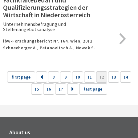
Fachkräftebedarf und
Qualifizierungsstrategien der
Wirtschaft in Niederösterreich
Unternehmensbefragung und
Stellenangebotsanalyse
ibw-Forschungsbericht Nr. 164,
Wien,
2012
Schneeberger A., Petanovitsch A., Nowak S.
first page
8
9
10
11
12
13
14
15
16
17
last page
About us