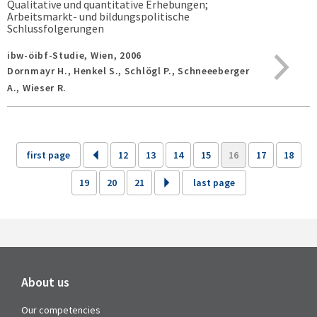
Qualitative und quantitative Erhebungen;
Arbeitsmarkt- und bildungspolitische
Schlussfolgerungen
ibw-öibf-Studie,
Wien,
2006
Dornmayr H., Henkel S., Schlögl P., Schneeeberger
A., Wieser R.
first page
12
13
14
15
16
17
18
19
20
21
last page
About us
Our competencies