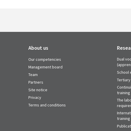
About us
Resea
Dual voc
Our competencies
(appren
Management board
School 
Team
Tertiary
Partners
Continu
Site notice
training
Privacy
The labo
Terms and conditions
require
Internat
training
Publica