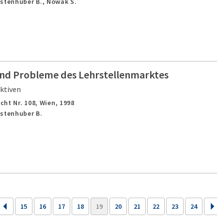
astenhuber B., Nowak S.
nd Probleme des Lehrstellenmarktes
ktiven
cht Nr. 108,
Wien,
1998
astenhuber B.
15
16
17
18
19
20
21
22
23
24