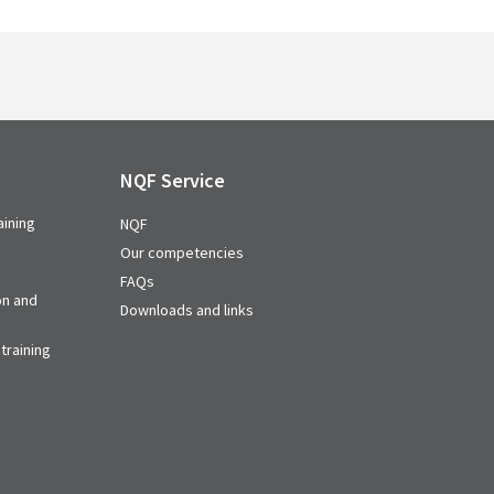
NQF Service
aining
NQF
Our competencies
FAQs
on and
Downloads and links
training