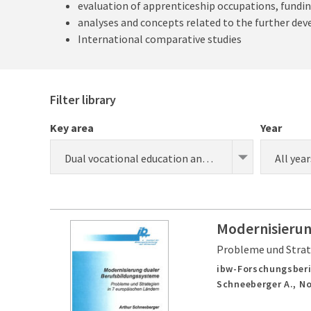
evaluation of apprenticeship occupations, fundin
analyses and concepts related to the further de
International comparative studies
Filter library
Key area
Year
Dual vocational education and training (apprenticeship) (research)
All year
Modernisierun
Probleme und Strat
ibw-Forschungsberi
Schneeberger A., N