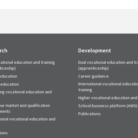
rch
Development
ational education and training
Dual vocational education and tr
ticeship)
(apprenticeship)
education
Career guidance
International vocational educati
 education
training
ing vocational education and
Higher vocational education and 
ur market and qualification
School-business platform (AWS)
ments
Publications
ional vocational education and
tions