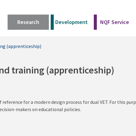
Research
Development
NQF Service
ing (apprenticeship)
nd training (apprenticeship)
f reference for a modern design process for dual VET. For this pu
ecision-makers on educational policies.