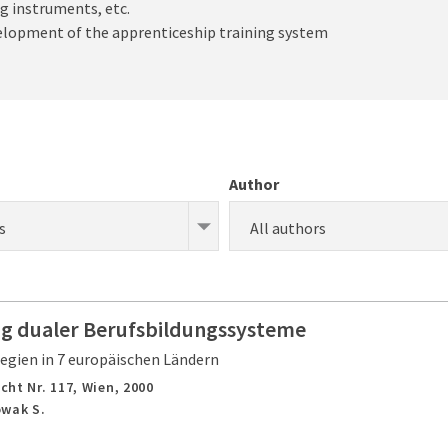
g instruments, etc.
velopment of the apprenticeship training system
Author
s
All authors
g dualer Berufsbildungssysteme
egien in 7 europäischen Ländern
cht Nr. 117,
Wien,
2000
owak S.