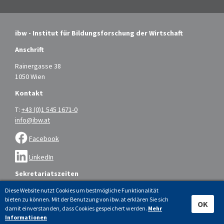
ibw - Institut für Bildungsforschung der Wirtschaft
Anschrift
Rainergasse 38
1050 Wien
Kontakt
T:
+43 (0)1 545 1671-0
info@ibw.at
Facebook
LinkedIn
Sekretariatszeiten
Montag bis Donnerstag: 9.00 – 16.00 Uhr
Diese Website nutzt Cookies um bestmögliche Funktionalität
bieten zu können. Mit der Benutzung von ibw.at erklären Sie sich
Freitag: 9.00 – 14.00 Uhr
OK
damit einverstanden, dass Cookies gespeichert werden.
Mehr
Informationen