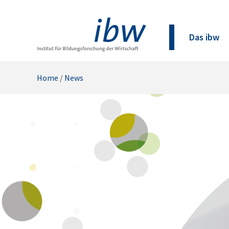
Das ibw
Home
/
News