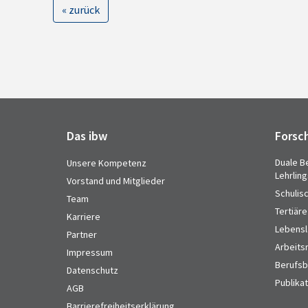
« zurück
Das ibw
Forsc
Duale B
Unsere Kompetenz
Lehrlin
Vorstand und Mitglieder
Schulis
Team
Tertiäre
Karriere
Lebensl
Partner
Arbeits
Impressum
Berufsbi
Datenschutz
Publika
AGB
Barrierefreiheitserklärung