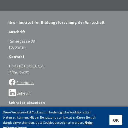
ibw - Institut für Bildungsforschung der Wirtschaft
Anschrift
Rainergasse 38
1050 Wien
Kontakt
T:
+43 (0)1 545 1671-0
info@ibw.at
Facebook
LinkedIn
Sekretariatszeiten
Montag bis Donnerstag: 9.00 – 16.00 Uhr
Diese Website nutzt Cookies um bestmögliche Funktionalität
bieten zu können. Mit der Benutzung von ibw.at erklären Sie sich
Freitag: 9.00 – 14.00 Uhr
OK
damit einverstanden, dass Cookies gespeichert werden.
Mehr
Informationen