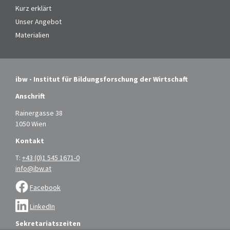
Kurz erklärt
Unser Angebot
Materialien
ibw - Institut für Bildungsforschung der Wirtschaft
Anschrift
Rainergasse 38
1050 Wien
Kontakt
T:
+43 (0)1 545 1671-0
info@ibw.at
Facebook
LinkedIn
Sekretariatszeiten