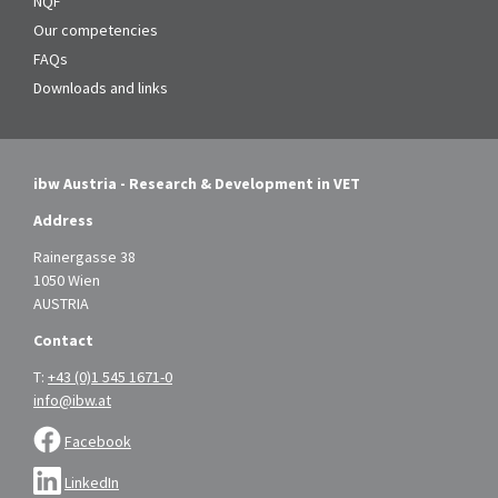
NQF
Our competencies
FAQs
Downloads and links
ibw Austria - Research & Development in VET
Address
Rainergasse 38
1050 Wien
AUSTRIA
Contact
T:
+43 (0)1 545 1671-0
info@ibw.at
Facebook
LinkedIn