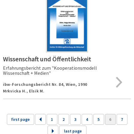
Wissenschaft und Öffentlichkeit
Erfahrungsbericht zum "Kooperationsmodell
Wissenschaft + Medien"
ibw-Forschungsbericht Nr. 84,
Wien,
1990
Mrkvicka H., Elsik M.
first page
1
2
3
4
5
6
7
last page