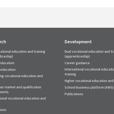
rch
Development
ational education and training
Dual vocational education and tr
ticeship)
(apprenticeship)
education
Career guidance
International vocational educati
 education
training
ing vocational education and
Higher vocational education and 
ur market and qualification
School-business platform (AWS)
ments
Publications
ional vocational education and
tions