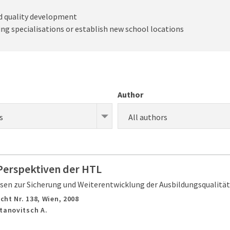
nd quality development
ing specialisations or establish new school locations
Author
s
All authors
 Perspektiven der HTL
sen zur Sicherung und Weiterentwicklung der Ausbildungsqualität
cht Nr. 138,
Wien,
2008
tanovitsch A.