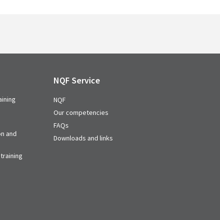
NQF Service
aining
NQF
Our competencies
FAQs
on and
Downloads and links
training