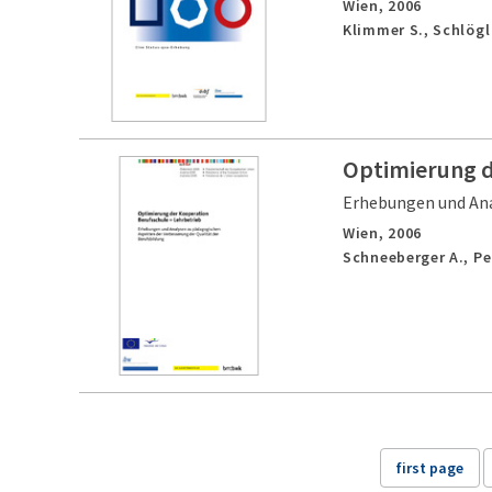
Wien,
2006
Klimmer S., Schlögl
Optimierung d
Erhebungen und Ana
Wien,
2006
Schneeberger A., Pe
first page