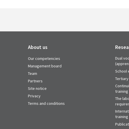
About us
Resea
Dual voc
Our competencies
(appren
Management board
School 
Team
Tertiary
Partners
Continu
Site notice
training
Privacy
The labo
Terms and conditions
require
Internat
training
Publica