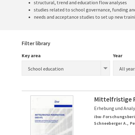
structural, trend and education flow analyses
studies related to school governance, funding a
needs and acceptance studies to set up new train
Filter library
Key area
Year
School education
All year
Mittelfristige
Erhebung und Analy
ibw-Forschungsberi
Schneeberger A., Pe