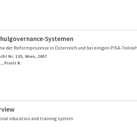
chulgovernance-Systemen
yse der Reformprozesse in Österreich und bei einigen PISA-Teiln
cht Nr. 135,
Wien,
2007
, Pirolt R.
rview
onal education and training system