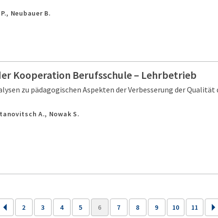
 P., Neubauer B.
er Kooperation Berufsschule – Lehrbetrieb
lysen zu pädagogischen Aspekten der Verbesserung der Qualität 
tanovitsch A., Nowak S.
2
3
4
5
6
7
8
9
10
11