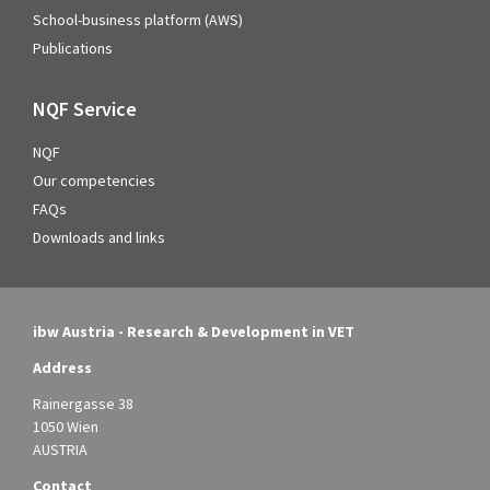
School-business platform (AWS)
Publications
NQF Service
NQF
Our competencies
FAQs
Downloads and links
ibw Austria - Research & Development in VET
Address
Rainergasse 38
1050 Wien
AUSTRIA
Contact