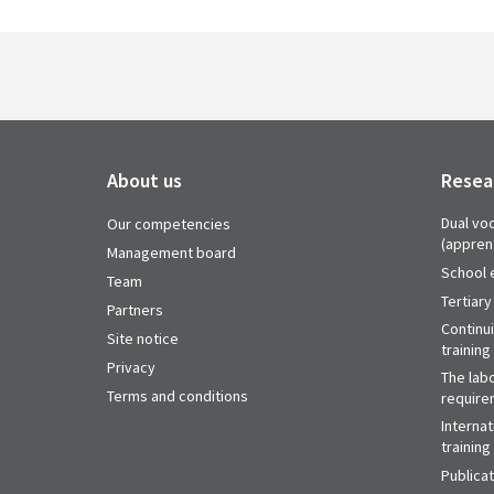
About us
Resea
Dual voc
Our competencies
(appren
Management board
School 
Team
Tertiary
Partners
Continu
Site notice
training
Privacy
The labo
Terms and conditions
require
Internat
training
Publica