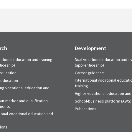
rch
Development
ational education and training
Dual vocational education and tr
ticeship)
(apprenticeship)
education
Career guidance
International vocational educati
 education
training
ing vocational education and
Higher vocational education and 
ur market and qualification
School-business platform (AWS)
ments
Publications
ional vocational education and
tions