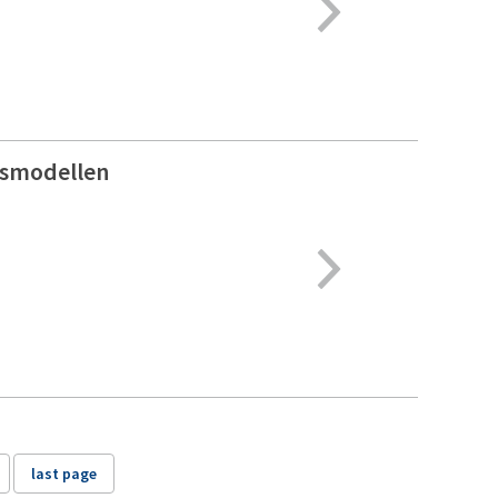
gsmodellen
last page