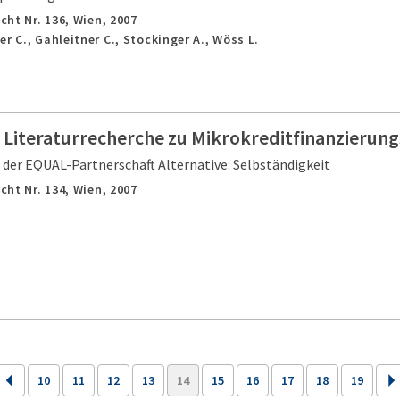
cht Nr. 136,
Wien,
2007
r C., Gahleitner C., Stockinger A., Wöss L.
e Literaturrecherche zu Mikrokreditfinanzierun
der EQUAL-Partnerschaft Alternative: Selbständigkeit
cht Nr. 134,
Wien,
2007
10
11
12
13
14
15
16
17
18
19