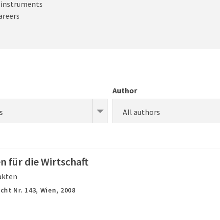
d instruments
areers
Author
s
All authors
 für die Wirtschaft
akten
cht Nr. 143,
Wien,
2008