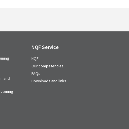
NQF Service
aining
NQF
Our competencies
FAQs
on and
Downloads and links
training