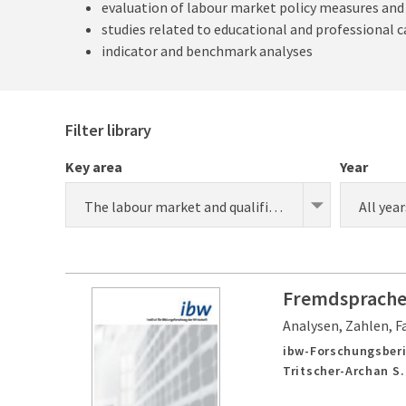
evaluation of labour market policy measures an
studies related to educational and professional c
indicator and benchmark analyses
Filter library
Key area
Year
The labour market and qualification requirements
All year
Fremdsprachen
Analysen, Zahlen, F
ibw-Forschungsberi
Tritscher-Archan S.