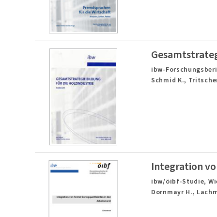
Gesamtstrategi
ibw-Forschungsberi
Schmid K., Tritsche
Integration vo
ibw/öibf-Studie,
Wi
Dornmayr H., Lachm