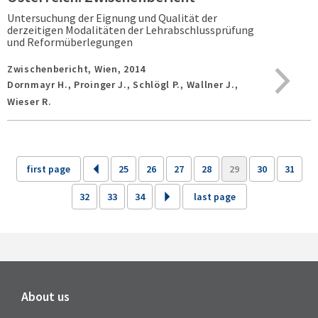
Untersuchung der Eignung und Qualität der
derzeitigen Modalitäten der Lehrabschlussprüfung
und Reformüberlegungen
Zwischenbericht,
Wien,
2014
Dornmayr H., Proinger J., Schlögl P., Wallner J.,
Wieser R.
first page
25
26
27
28
29
30
31
32
33
34
last page
About us