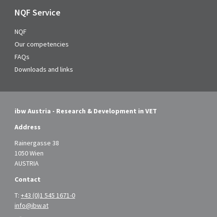
NQF Service
NQF
Our competencies
FAQs
Downloads and links
ibw Austria - Research & Development in VET
Address
Rainergasse 38
1050 Wien
AUSTRIA
Contact
T:
+43 (0)1 545 1671-0
info@ibw.at