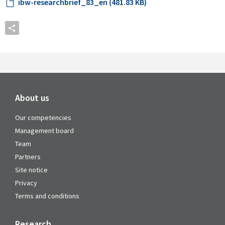
ibw-researchbrief_83_en (481.83 KB)
About us
Our competencies
Management board
Team
Partners
Site notice
Privacy
Terms and conditions
Research