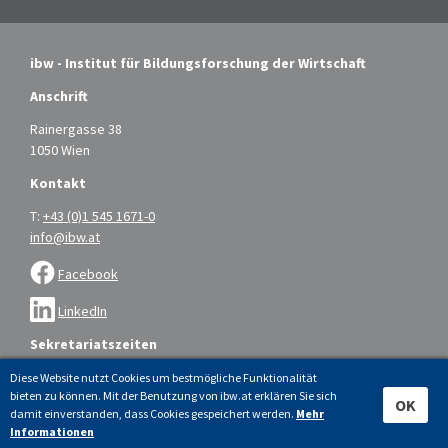
ibw - Institut für Bildungsforschung der Wirtschaft
Anschrift
Rainergasse 38
1050 Wien
Kontakt
T:
+43 (0)1 545 1671-0
info@ibw.at
Facebook
LinkedIn
Sekretariatszeiten
Montag bis Donnerstag: 9.00 – 16.00 Uhr
Diese Website nutzt Cookies um bestmögliche Funktionalität
bieten zu können. Mit der Benutzung von ibw.at erklären Sie sich
Freitag: 9.00 – 14.00 Uhr
OK
damit einverstanden, dass Cookies gespeichert werden.
Mehr
Informationen