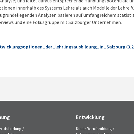
Analyse) und leitet daraus entsprechende Handlungspotentiale u
ionen innerhalb des Systems Lehre als auch Modelle der Lehre f
 zugrundeliegenden Analysen basieren auf umfangreichem statist
rviews und eine Fokusgruppe mit Salzburger Unternehmen.
twicklungsoptionen_der_lehrlingsausbildung_in_Salzburg (3.2
hung
Entwicklung
erufsbildung /
Duale Berufsbildung /