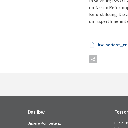
in Salzburg (SWOT-
umfassen Reformopt
Berufsbildung. Die
um ExpertInneninte
ibw-bericht_en
Das ibw
Forsc
Duale B
Unsere Kompetenz