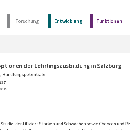
Forschung
Entwicklung
Funktionen
Kurz erklärt
Unser Angebot
ptionen der Lehrlingsausbildung in Salzburg
, Handlungspotentiale
Materialien
017
r B.
Kurz erklärt
Unser Angebot
-Studie identifiziert Stärken und Schwächen sowie Chancen und Ri
Materialien