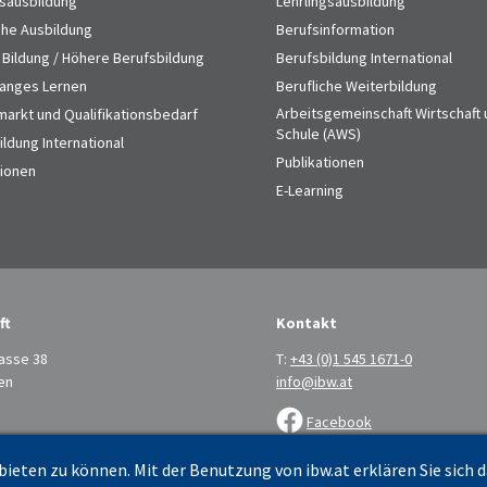
gsausbildung
Lehrlingsausbildung
che Ausbildung
Berufsinformation
 Bildung / Höhere Berufsbildung
Berufsbildung International
anges Lernen
Berufliche Weiterbildung
Arbeitsgemeinschaft Wirtschaft
markt und Qualifikationsbedarf
Schule (AWS)
ldung International
Publikationen
tionen
E-Learning
ft
Kontakt
asse 38
T:
+43 (0)1 545 1671-0
en
info@ibw.at
Facebook
LinkedIn
ieten zu können. Mit der Benutzung von ibw.at erklären Sie sich 