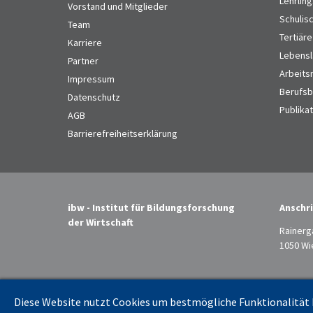
Lehrlin
Vorstand und Mitglieder
Schulis
Team
Tertiäre
Karriere
Lebensl
Partner
Arbeits
Impressum
Berufsbi
Datenschutz
Publika
AGB
Barrierefreiheitserklärung
ibw - Institut für Bildungsforschung
Anschri
der Wirtschaft
Rainerg
1050 Wi
Diese Website nutzt Cookies um bestmögliche Funktionalität b