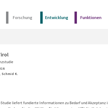
Forschung
Entwicklung
Funktionen
Kurz erklärt
Unser Angebot
irol
nzstudie
Materialien
016
, Schmid K.
Kurz erklärt
Unser Angebot
-Studie liefert fundierte Informationen zu Bedarf und Akzeptanz i
Materialien