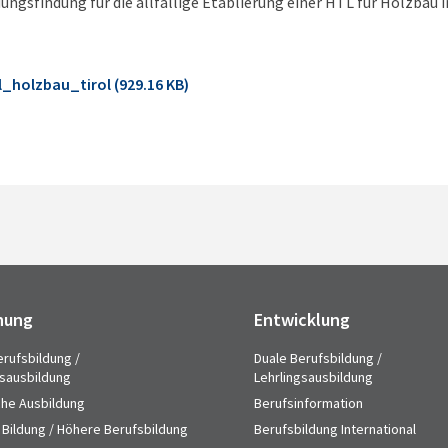
ngsfindung für die allfällige Etablierung einer HTL für Holzbau in
_holzbau_tirol (929.16 KB)
hung
Entwicklung
erufsbildung /
Duale Berufsbildung /
gsausbildung
Lehrlingsausbildung
che Ausbildung
Berufsinformation
 Bildung / Höhere Berufsbildung
Berufsbildung International