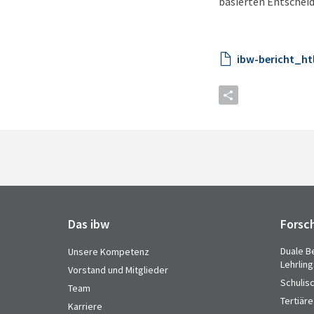
basierten Entscheidu
ibw-bericht_htl
Das ibw
Forsc
Duale B
Unsere Kompetenz
Lehrlin
Vorstand und Mitglieder
Schulis
Team
Tertiäre
Karriere