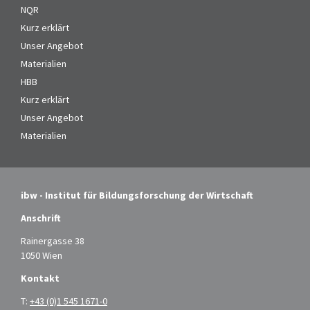
NQR
Kurz erklärt
Unser Angebot
Materialien
HBB
Kurz erklärt
Unser Angebot
Materialien
ibw - Institut für Bildungsforschung der Wirtschaft
Anschrift
Rainergasse 38
1050 Wien
Kontakt
T:
+43 (0)1 545 1671-0