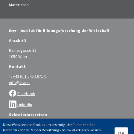
Materialien
ibw - Institut für Bildungsforschung der Wirtschaft
Anschrift
Rainergasse 38
1050 Wien
Kontakt
T:
+43 (0)1 545 1671-0
info@ibw.at
Facebook
LinkedIn
Sekretariatszeiten
Montag bis Donnerstag: 9.00 – 16.00 Uhr
Diese Website nutzt Cookies um bestmögliche Funktionalität
bieten zu können. Mit der Benutzung von ibw.at erklären Sie sich
Freitag: 9.00 – 14.00 Uhr
OK