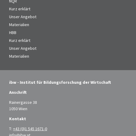
NQR
Kurz erklärt
Unser Angebot
Materialien
HBB
Kurz erklärt
Unser Angebot
Materialien
ibw - Institut für Bildungsforschung der Wirtschaft
Anschrift
Rainergasse 38
1050 Wien
Kontakt
T:
+43 (0)1 545 1671-0
info@ibw.at