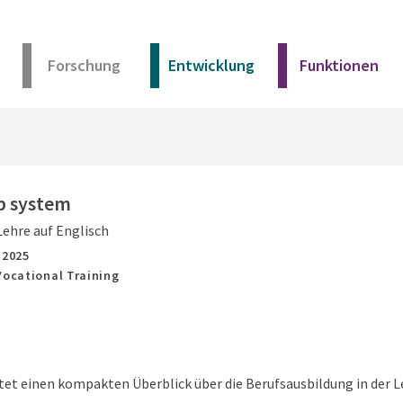
Forschung
Entwicklung
Funktionen
Kurz erklärt
Unser Angebot
p system
ehre auf Englisch
Materialien
,
2025
Vocational Training
Kurz erklärt
Unser Angebot
tet einen kompakten Überblick über die Berufsausbildung in der Le
Materialien