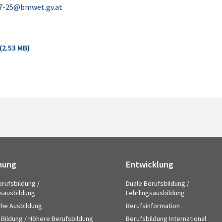
I7-25@bmwet.gv.at
(2.53 MB)
hung
Entwicklung
erufsbildung /
Duale Berufsbildung /
gsausbildung
Lehrlingsausbildung
che Ausbildung
Berufsinformation
 Bildung / Höhere Berufsbildung
Berufsbildung International