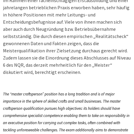
im Rahmen einer facheinschlägigen Erstausbildung und einer
jahrelangen betrieblichen Praxis erworben haben, sehr häufig
in höhere Positionen mit mehr Leitungs- und
Entscheidungsbefugnisse auf. Viele von ihnen machen sich
aber auch durch Neugründung bzw. Betriebsübernahme
selbstständig. Die durch diesen empirischen „Realitätscheck“
gewonnenen Daten und Fakten zeigen, dass die
Meisterqualifikation ihrer Zielsetzung durchaus gerecht wird.
Zudem lassen sie die Einordnung dieses Abschlusses auf Niveau
6 des NQR, das derzeit mehrheitlich für den „Meister“
diskutiert wird, berechtigt erscheinen.
The “master craftsperson” position has a long tradition and is of major
importance in the sphere of skilled crafts and small businesses. The master
craftsperson qualification pursues high objectives: its holders should have
comprehensive specialist competence enabling them to take on responsibility in
an executive position for carrying out complex tasks, often combined with
tackling unforeseeable challenges. The exam additionally aims to demonstrate