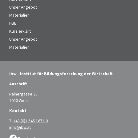
Unser Angebot
Materialien
HBB
Kurz erklärt
Unser Angebot
Materialien
ibw - Institut für Bildungsforschung der Wirtschaft
Anschrift
Rainergasse 38
1050 Wien
Kontakt
T:
+43 (0)1 545 1671-0
info@ibw.at