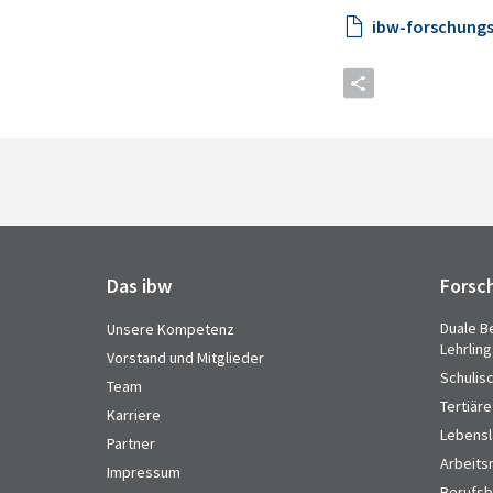
ibw-forschungs
Das ibw
Forsc
Duale B
Unsere Kompetenz
Lehrlin
Vorstand und Mitglieder
Schulis
Team
Tertiäre
Karriere
Lebensl
Partner
Arbeits
Impressum
Berufsbi