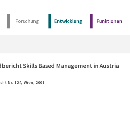
Forschung
Entwicklung
Funktionen
Kurz erklärt
Unser Angebot
dbericht Skills Based Management in Austria
Materialien
cht Nr. 124,
Wien,
2001
Kurz erklärt
Unser Angebot
Materialien