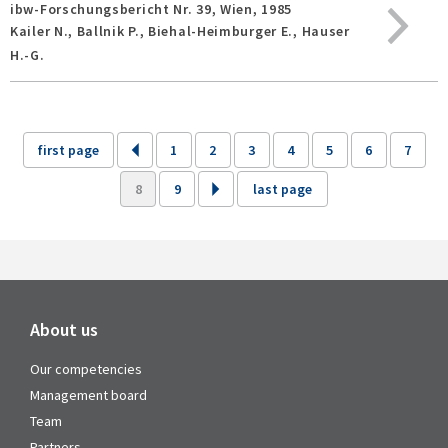
ibw-Forschungsbericht Nr. 39,
Wien,
1985
Kailer N., Ballnik P., Biehal-Heimburger E., Hauser
H.-G.
first page
1
2
3
4
5
6
7
8
9
last page
About us
Our competencies
Management board
Team
Partners