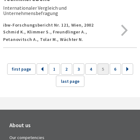
Internationaler Vergleich und
Unternehmensbefragung
ibw-Forschungsbericht Nr. 121,
Wien,
2002
Schmid K., Klimmer S., Freundlinger A.,
Petanovitsch A., Tolar M., Wächter N.
first page
1
2
3
4
5
6
last page
About us
Our competencies