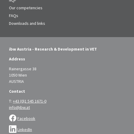
NQF
Our competencies
FAQs
Downloads and links
ibw Austria - Research & Development in VET
Address
Rainergasse 38
1050 Wien
AUSTRIA
Contact
T:
+43 (0)1 545 1671-0
info@ibw.at
Facebook
LinkedIn