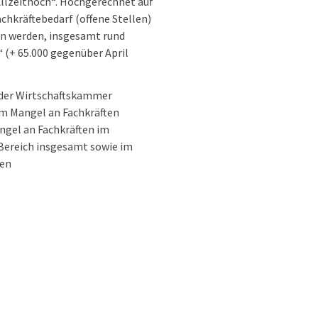
„Allzeithoch“. Hochgerechnet auf
hkräftebedarf (offene Stellen)
en werden, insgesamt rund
 (+ 65.000 gegenüber April
 der Wirtschaftskammer
om Mangel an Fachkräften
angel an Fachkräften im
Bereich insgesamt sowie im
ten