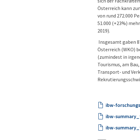
sich der Fachkräfte
Österreich kann zu
von rund 272.000 P
51.000 (+23%) mehr 
2019).
Insgesamt gaben 87
Österreich (WKO) b
(zumindest in irgen
Tourismus, am Bau,
Transport- und Ver
Rekrutierungsschwi
ibw-forschungs
ibw-summary_fa
ibw-summary_fa