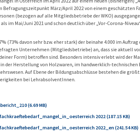
mangel in Österreich im April 2022 auf einem neuen (bisherigen) 
m Befragungszeitpunkt März/April 2022 von einem geschätzten Fac
ersonen (bezogen auf alle Mitgliedsbetriebe der WKO) ausgegang
als im Mai/Juni 2021 und schon deutlich über „Vor-Corona-Niveau“
% (73% davon sehr bzw. eher stark) der beinahe 4.000 im Auftrag
efragten Unternehmen (Mitgliedsbetriebe) an, dass sie aktuell v
deiner Form) betroffen sind. Besonders intensiv erlebt wird der M
 in der Herstellung von Holzwaren, im handwerklich-technischen 
kehrswesen. Auf Ebene der Bildungsabschlüsse bestehen die größ
erigkeiten bei LehrabsolventInnen.
bericht_210 (6.69 MB)
chkraeftebedarf_mangel_in_oesterreich 2022 (187.15 KB)
chkraeftebedarf_mangel_in_oesterreich 2022_en (241.54 KB)