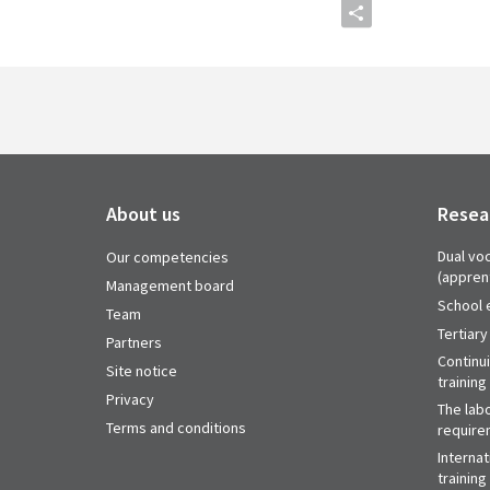
About us
Resea
Dual voc
Our competencies
(appren
Management board
School 
Team
Tertiary
Partners
Continu
Site notice
training
Privacy
The labo
Terms and conditions
require
Internat
training