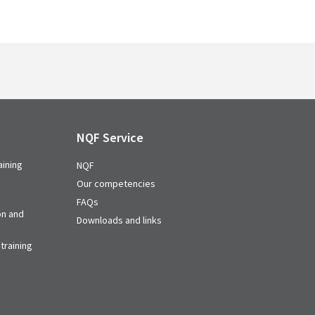
NQF Service
aining
NQF
Our competencies
FAQs
on and
Downloads and links
training