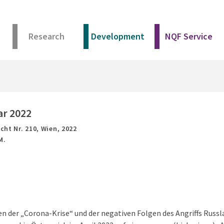
Research
Development
NQF Service
ar 2022
cht Nr. 210,
Wien,
2022
M.
 der „Corona-Krise“ und der negativen Folgen des Angriffs Russla