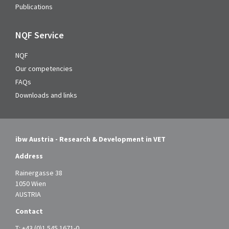
Publications
NQF Service
NQF
Our competencies
FAQs
Downloads and links
ibw Austria - Research & Development in VET
Address
Rainergasse 38
1050 Wien
AUSTRIA
Contact
T:
+43 (0)1 545 1671-0