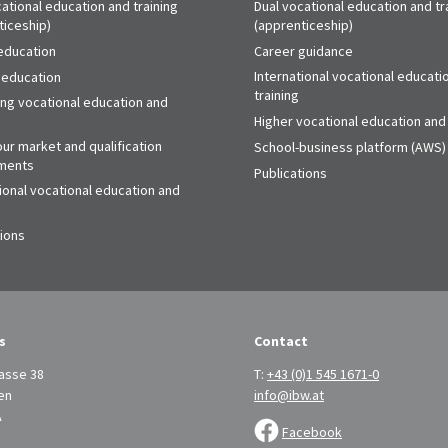
ational education and training
Dual vocational education and tr
ticeship)
(apprenticeship)
education
Career guidance
International vocational educati
 education
training
ing vocational education and
Higher vocational education and 
ur market and qualification
School-business platform (AWS)
ments
Publications
ional vocational education and
tions
s
Contact
asse 38
T:
+43 (0)1 545 1671-0
en
info@ibw.at
A
Facebook