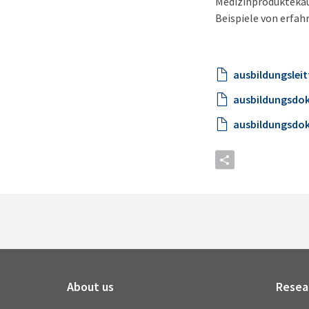
Medizinproduktekauf
Beispiele von erfah
ausbildungslei
ausbildungsdo
ausbildungsdo
About us
Resea