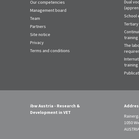
Dual voc
Our competencies
(appren
Management board
School 
Team
Tertiary
Partners
Continu
Site notice
training
Privacy
The labo
Terms and conditions
require
Internat
training
Publica
ibw Austria - Research &
Addres
Development in VET
Rainerg
1050 Wi
AUSTRI