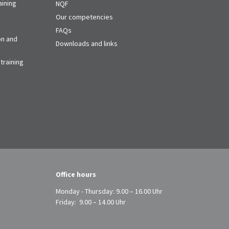
aining
NQF
Our competencies
FAQs
on and
Downloads and links
training
Office hours
Monday - Thursday: 9.00 – 16.00 Uhr
Friday: 9.00 – 14.00 Uhr