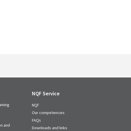
NQF Service
aining
NQF
Our competencies
FAQs
on and
Downloads and links