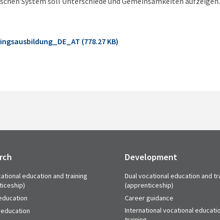
ischen System soll Unterschiede und Gemeinsamkeiten aufzeigen.
lingsausbildung_DE_AT (778.27 KB)
rch
Development
ational education and training
Dual vocational education and tr
ticeship)
(apprenticeship)
education
Career guidance
International vocational educati
 education
training