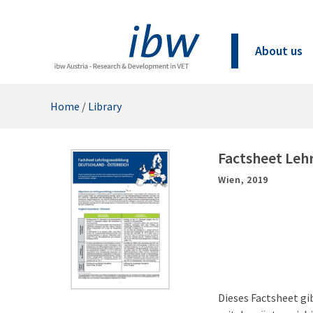
About us
Home
/
Library
Factsheet Leh
Wien,
2019
Dieses Factsheet gi