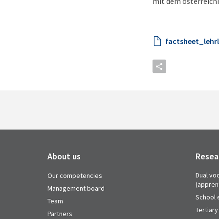
mit dem österreich
factsheet_lehr
About us
Resea
Dual voc
Our competencies
(appren
Management board
School 
Team
Tertiary
Partners