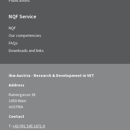
Publications
NQF Service
NQF
Our competencies
FAQs
Downloads and links
ibw Austria - Research & Development in VET
Address
Rainergasse 38
1050 Wien
AUSTRIA
Contact
T:
+43 (0)1 545 1671-0