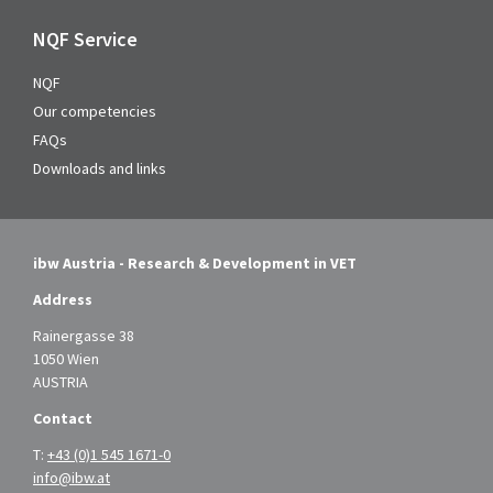
NQF Service
NQF
Our competencies
FAQs
Downloads and links
ibw Austria - Research & Development in VET
Address
Rainergasse 38
1050 Wien
AUSTRIA
Contact
T:
+43 (0)1 545 1671-0
info@ibw.at